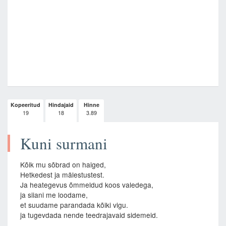
Kopeeritud
Hindajaid
Hinne
19
18
3.89
Kuni surmani
Kõik mu sõbrad on haiged,
Hetkedest ja mälestustest.
Ja heategevus õmmeldud koos valedega,
ja siiani me loodame,
et suudame parandada kõiki vigu.
ja tugevdada nende teedrajavaid sidemeid.