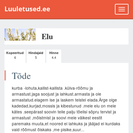
Luuletused.ee
Toggle
naviga
Elu
Kopeeritud
Hindajaid
Hinne
6
5
4.4
Tõde
kurba -lohuta,kallist-kallista .külva-rõõmu ja
armastust.jaga soojust ja lahkust.armasta ja ole
armastatud.elagem ise ja laskem teistel elada.Ärge olge
kadedad,kurjad,mossis ja kibestunud .meie elu on meie
kätes .seepärast soovin teile palju tõelisi sõpru tervist ja
armastust ,mõistmist ja soovi meie väikest eestit
paremaks muuta,et noored ei lahkuks ja jääjad ei kurdaks
vaid rõõmust õiskaks ,me pisike,suur...