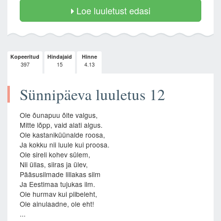
Loe luuletust edasi
Kopeeritud
Hindajaid
Hinne
397
15
4.13
Sünnipäeva luuletus 12
Ole õunapuu õite valgus,
Mitte lõpp, vaid alati algus.
Ole kastaniküünalde roosa,
Ja kokku nii luule kui proosa.
Ole sireli kohev sülem,
Nii üllas, siiras ja ülev,
Pääsusilmade lillakas silm
Ja Eestimaa tujukas ilm.
Ole hurmav kui piibeleht,
Ole ainulaadne, ole eht!
...