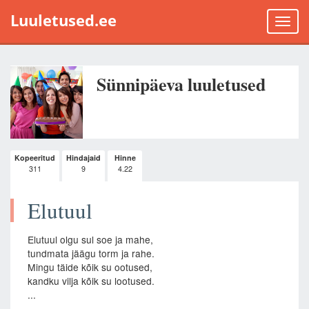
Luuletused.ee
Toggle
naviga
Sünnipäeva luuletused
Kopeeritud
Hindajaid
Hinne
311
9
4.22
Elutuul
Elutuul olgu sul soe ja mahe,
tundmata jäägu torm ja rahe.
Mingu täide kõik su ootused,
kandku vilja kõik su lootused.
...