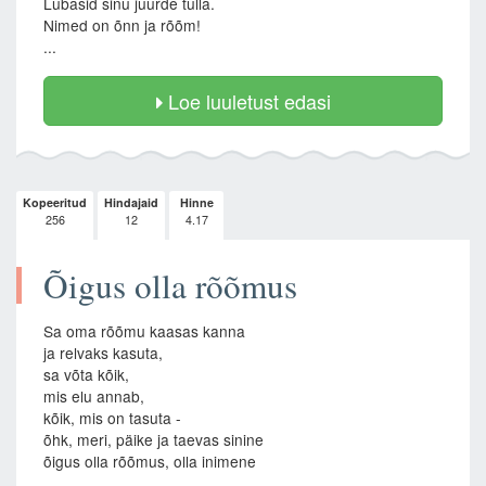
Lubasid sinu juurde tulla.
Nimed on õnn ja rõõm!
...
Loe luuletust edasi
Kopeeritud
Hindajaid
Hinne
256
12
4.17
Õigus olla rõõmus
Sa oma rõõmu kaasas kanna
ja relvaks kasuta,
sa võta kõik,
mis elu annab,
kõik, mis on tasuta -
õhk, meri, päike ja taevas sinine
õigus olla rõõmus, olla inimene
...