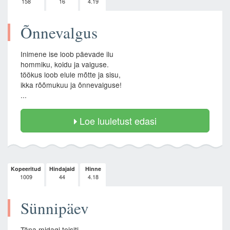
158
16
4.19
Õnnevalgus
Inimene ise loob päevade ilu
hommiku, koidu ja valguse.
töökus loob elule mõtte ja sisu,
ikka rõõmukuu ja õnnevalguse!
...
Loe luuletust edasi
Kopeeritud
Hindajaid
Hinne
1009
44
4.18
Sünnipäev
Täna midagi teisiti,