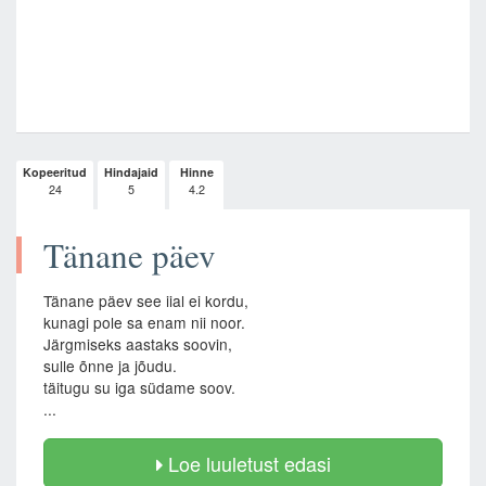
Kopeeritud
Hindajaid
Hinne
24
5
4.2
Tänane päev
Tänane päev see iial ei kordu,
kunagi pole sa enam nii noor.
Järgmiseks aastaks soovin,
sulle õnne ja jõudu.
täitugu su iga südame soov.
...
Loe luuletust edasi