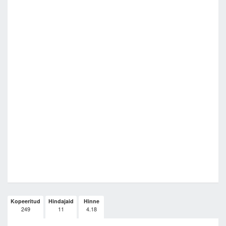
Kopeeritud
Hindajaid
Hinne
249
11
4.18