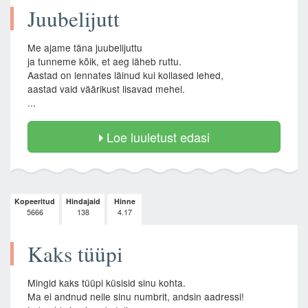
Juubelijutt
Me ajame täna juubelijuttu
ja tunneme kõik, et aeg läheb ruttu.
Aastad on lennates läinud kui kollased lehed,
aastad vaid väärikust lisavad mehel.
...
Loe luuletust edasi
Kopeeritud
Hindajaid
Hinne
5666
138
4.17
Kaks tüüpi
Mingid kaks tüüpi küsisid sinu kohta.
Ma ei andnud neile sinu numbrit, andsin aadressi!