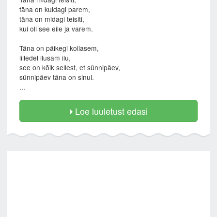
täna on kuidagi parem,
täna on midagi teisiti,
kui oli see eile ja varem.
Täna on päikegi kollasem,
lilledel ilusam ilu,
see on kõik sellest, et sünnipäev,
sünnipäev täna on sinul.
...
Loe luuletust edasi