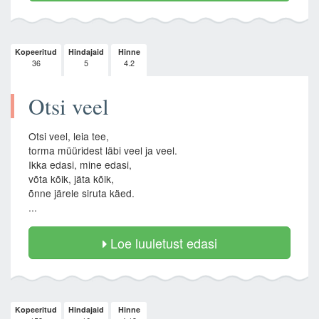
Kopeeritud
Hindajaid
Hinne
36
5
4.2
Otsi veel
Otsi veel, leia tee,
torma müüridest läbi veel ja veel.
Ikka edasi, mine edasi,
võta kõik, jäta kõik,
õnne järele siruta käed.
...
Loe luuletust edasi
Kopeeritud
Hindajaid
Hinne