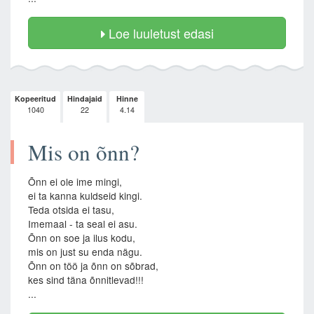
Loe luuletust edasi
Kopeeritud
Hindajaid
Hinne
1040
22
4.14
Mis on õnn?
Õnn ei ole ime mingi,
ei ta kanna kuldseid kingi.
Teda otsida ei tasu,
Imemaal - ta seal ei asu.
Õnn on soe ja ilus kodu,
mis on just su enda nägu.
Õnn on töö ja õnn on sõbrad,
kes sind täna õnnitlevad!!!
...