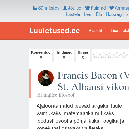
Sünnipäev
|
Jõulud
|
Pulmad
|
Armast
Lastele
|
Lein
|
Elu
|
Hooaeg
|
I
Luuletused.ee
Avaleht
Lisa luule
Kopeeritud
Hindajaid
Hinne
0
0
0
Francis Bacon (
St. Albansi vikon
oli inglise filosoof
Ajalooraamatud teevad targaks, luule
vaimukaks, matemaatika nutikaks,
loodusfilosoofia põhjalikuks, loogika ja
kõnekunst osavaks väitlejaks.