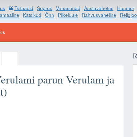
us
|
Tsitaadid
|
Sõprus
|
Vanasõnad
|
Aastavahetus
|
Huumor
samaaline
|
Katsikud
|
Õnn
|
Pilkeluule
|
Rahvusvaheline
|
Religio
tus
R
Verulami parun Verulam ja
t)