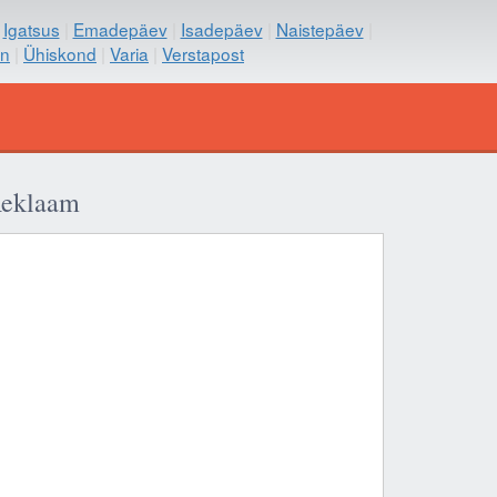
|
Igatsus
|
Emadepäev
|
Isadepäev
|
Naistepäev
|
on
|
Ühiskond
|
Varia
|
Verstapost
eklaam