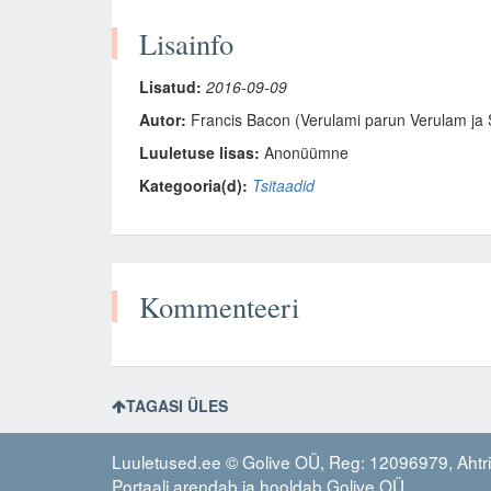
Lisainfo
Lisatud:
2016-09-09
Autor:
Francis Bacon (Verulami parun Verulam ja S
Luuletuse lisas:
Anonüümne
Kategooria(d):
Tsitaadid
Kommenteeri
TAGASI ÜLES
Luuletused.ee © Golive OÜ, Reg: 12096979, Ahtri 
Portaali arendab ja hooldab
Golive OÜ