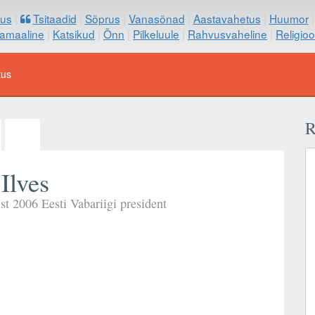
us
|
Tsitaadid
|
Sõprus
|
Vanasõnad
|
Aastavahetus
|
Huumor
samaaline
|
Katsikud
|
Õnn
|
Pilkeluule
|
Rahvusvaheline
|
Religio
tus
R
Ilves
rist 2006 Eesti Vabariigi president