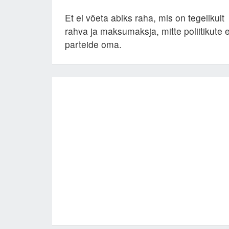
Et ei võeta abiks raha, mis on tegelikult
rahva ja maksumaksja, mitte poliitikute 
parteide oma.