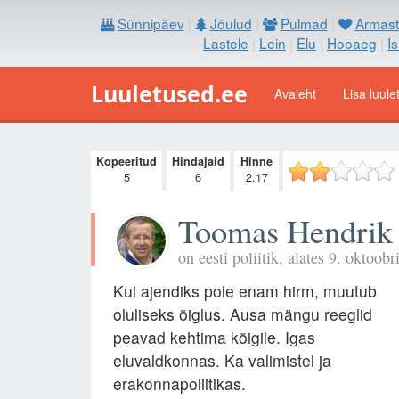
Sünnipäev
|
Jõulud
|
Pulmad
|
Armast
Lastele
|
Lein
|
Elu
|
Hooaeg
|
I
Luuletused.ee
Avaleht
Lisa luule
Kopeeritud
Hindajaid
Hinne
5
6
2.17
Toomas Hendrik 
on eesti poliitik, alates 9. oktoob
Kui ajendiks pole enam hirm, muutub
oluliseks õiglus. Ausa mängu reeglid
peavad kehtima kõigile. Igas
eluvaldkonnas. Ka valimistel ja
erakonnapoliitikas.