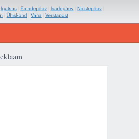
|
Igatsus
|
Emadepäev
|
Isadepäev
|
Naistepäev
|
on
|
Ühiskond
|
Varia
|
Verstapost
eklaam