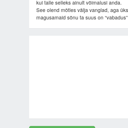
kui talle selleks ainult võimalusi anda.
See olend mõtles välja vanglad, aga ük
magusamaid sõnu ta suus on “vabadus”