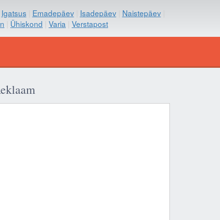
|
Igatsus
|
Emadepäev
|
Isadepäev
|
Naistepäev
|
on
|
Ühiskond
|
Varia
|
Verstapost
eklaam