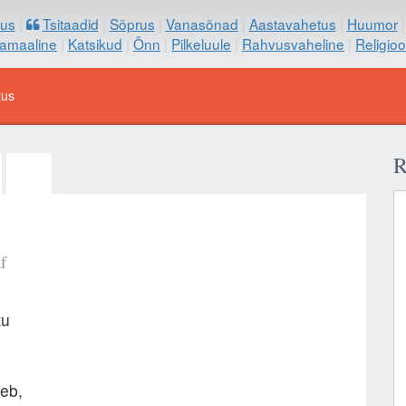
us
|
Tsitaadid
|
Sõprus
|
Vanasõnad
|
Aastavahetus
|
Huumor
samaaline
|
Katsikud
|
Õnn
|
Pilkeluule
|
Rahvusvaheline
|
Religio
tus
R
f
tu
neb,