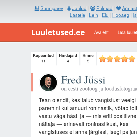
Sünnipäev
|
Jõulud
|
Pulmad
|
Armast
Lastele
|
Lein
|
Elu
|
Hooaeg
|
I
Luuletused.ee
Avaleht
Lisa luule
Kopeeritud
Hindajaid
Hinne
11
4
5
Fred Jüssi
on eesti zooloog ja loodusfotograa
Tean olendit, kes talub vangistust veelgi
paremini kui amuuri roninastik, võtab toi
vastu väga hästi ja — mis eriti positiivne
näitaja — erinevalt roninastikust, kes
vangistuses ei anna järglasi, isegi palju