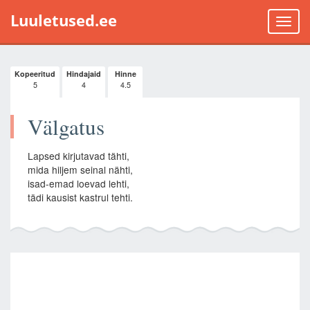
Luuletused.ee
Toggle
naviga
Kopeeritud
Hindajaid
Hinne
5
4
4.5
Välgatus
Lapsed kirjutavad tähti,
mida hiljem seinal nähti,
isad-emad loevad lehti,
tädi kausist kastrul tehti.