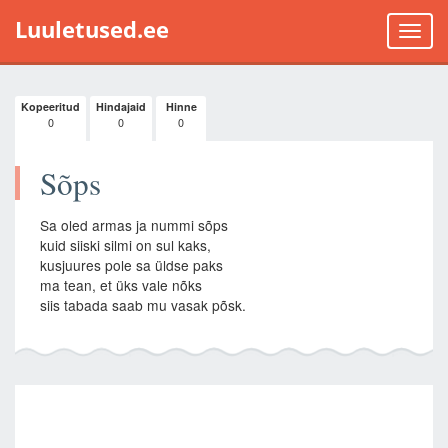
Luuletused.ee
Toggle
naviga
Kopeeritud
Hindajaid
Hinne
0
0
0
Sõps
Sa oled armas ja nummi sõps
kuid siiski silmi on sul kaks,
kusjuures pole sa üldse paks
ma tean, et üks vale nõks
siis tabada saab mu vasak põsk.