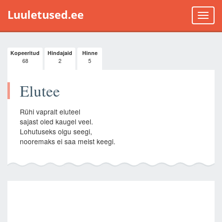
Luuletused.ee
Toggle
naviga
Kopeeritud
Hindajaid
Hinne
68
2
5
Elutee
Rühi vapralt eluteel
sajast oled kaugel veel.
Lohutuseks olgu seegi,
nooremaks ei saa meist keegi.