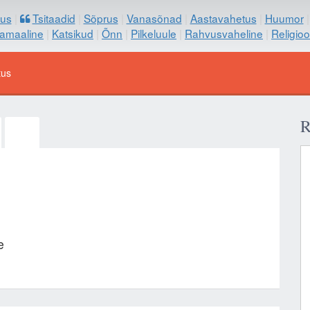
us
|
Tsitaadid
|
Sõprus
|
Vanasõnad
|
Aastavahetus
|
Huumor
samaaline
|
Katsikud
|
Õnn
|
Pilkeluule
|
Rahvusvaheline
|
Religio
tus
R
e