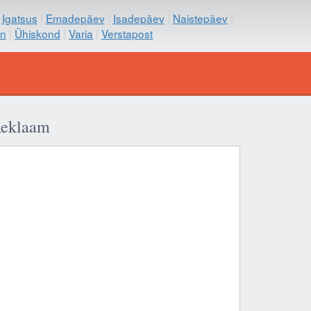
|
Igatsus
|
Emadepäev
|
Isadepäev
|
Naistepäev
|
on
|
Ühiskond
|
Varia
|
Verstapost
eklaam