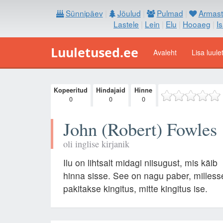
Sünnipäev
|
Jõulud
|
Pulmad
|
Armast
Lastele
|
Lein
|
Elu
|
Hooaeg
|
I
Luuletused.ee
Avaleht
Lisa luule
Kopeeritud
Hindajaid
Hinne
0
0
0
John (Robert) Fowles
oli inglise kirjanik
Ilu on lihtsalt midagi niisugust, mis käib
hinna sisse. See on nagu paber, milless
pakitakse kingitus, mitte kingitus ise.