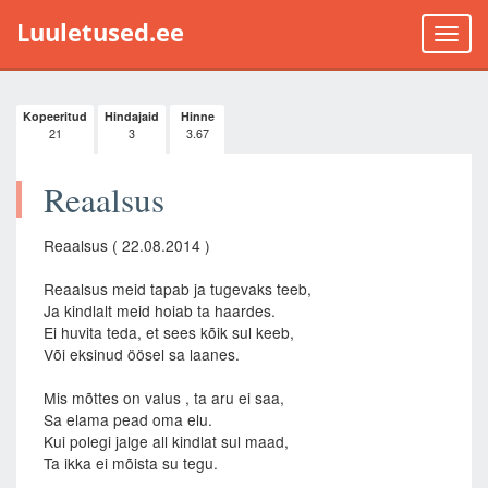
Luuletused.ee
Toggle
naviga
Kopeeritud
Hindajaid
Hinne
21
3
3.67
Reaalsus
Reaalsus ( 22.08.2014 )
Reaalsus meid tapab ja tugevaks teeb,
Ja kindlalt meid hoiab ta haardes.
Ei huvita teda, et sees kõik sul keeb,
Või eksinud öösel sa laanes.
Mis mõttes on valus , ta aru ei saa,
Sa elama pead oma elu.
Kui polegi jalge all kindlat sul maad,
Ta ikka ei mõista su tegu.