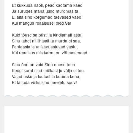
Et kukkuda näoli, pead kaotama käed
Ja surudes maha ,sind murdmas ta.
Ei aita sind kõrgemad taevased väed
Kui mängus reaalsusel oled Sa!
Kuid tõuse sa püsti ja kindlamalt astu,
Sinu tahet nii lihtsalt ta murda ei saa.
Fantaasia ja unistus astuvad vastu,
Kui reaalsus mis karm, on võtmas maad.
Sinu õnn on vaid Sinu enese teha
Keegi kurat sind mülkast ju välja ei too.
Vajad usku ja lootust ja kuuma keha,
Et täituda võiks sinu meeletu soov!