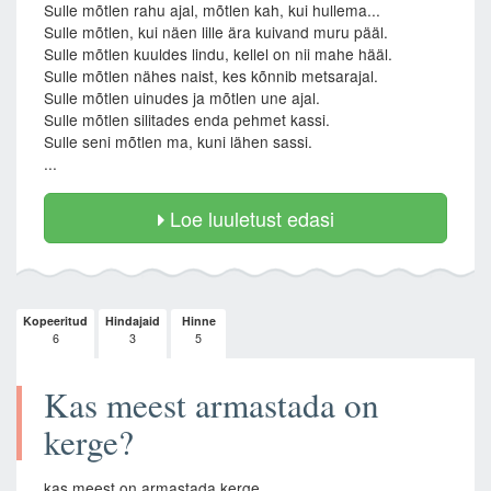
Sulle mõtlen rahu ajal, mõtlen kah, kui hullema...
Sulle mõtlen, kui näen lille ära kuivand muru pääl.
Sulle mõtlen kuuldes lindu, kellel on nii mahe hääl.
Sulle mõtlen nähes naist, kes kõnnib metsarajal.
Sulle mõtlen uinudes ja mõtlen une ajal.
Sulle mõtlen silitades enda pehmet kassi.
Sulle seni mõtlen ma, kuni lähen sassi.
...
Loe luuletust edasi
Kopeeritud
Hindajaid
Hinne
6
3
5
Kas meest armastada on
kerge?
kas meest on armastada kerge