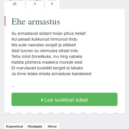
22
2
5
Ehe armastus
Su armastavat südant hoian pihus hellalt
Kui pesast kukkunud hirmunud lindu
Ma sulle naeratan soojalt ja siidiselt
Sest tunnen su olemuses siirast indu
Teha mind õnnelikuks, mu hing vabaks
Kaitsta pöörleva maakera murede eest
Et marutavad tuuleiilid kergelt ei tabaks
Ja õnne leiaks eheda armastuse kaelakeest
...
Loe luuletust edasi
Kopeeritud
Hindajaid
Hinne