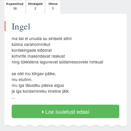
Kopeeritud
Hindajaid
Hinne
38
2
5
Ingel
ma iial ei unusta su siniseid silmi
külma varahommikut
kontskingade klõbinat
kohvrite masendavat raskust
ning tükkidena lagunevat südamesoovide rohkust
sa olid mu kiirgav päike,
mu eluõnn,
mu iga täiusliku päeva algus
ja iga kordamineku imeline jätk
...
Loe luuletust edasi