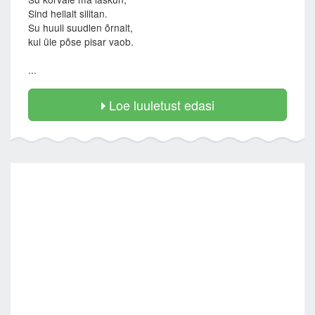
Sind hellalt silitan.
Su huuli suudlen õrnalt,
kui üle põse pisar vaob.
...
Loe luuletust edasi