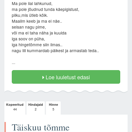
Ma pole iial lahkunud,
ma pole jõudnud tunda käepigistust,
pilku,mis ütleb kõik.
Maailm keeb ja ma ei näe..
seisan nagu pime,
või ma ei taha näha ja kuulda
iga soov on püha,
iga hingetõmme siin ilmas..
nagu lill kummardab päikest ja armastab teda..
...
Loe luuletust edasi
Kopeeritud
Hindajaid
Hinne
44
2
5
Täiskuu tõmme