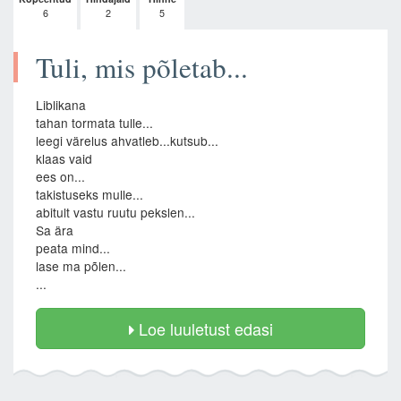
6
2
5
Tuli, mis põletab...
Liblikana
tahan tormata tulle...
leegi värelus ahvatleb...kutsub...
klaas vaid
ees on...
takistuseks mulle...
abitult vastu ruutu pekslen...
Sa ära
peata mind...
lase ma põlen...
...
Loe luuletust edasi