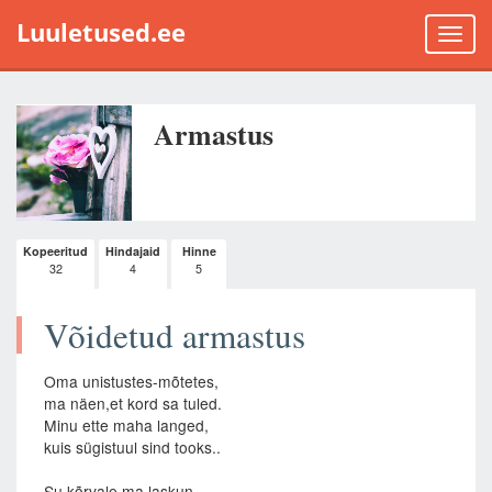
Luuletused.ee
Toggle
naviga
Armastus
Kopeeritud
Hindajaid
Hinne
32
4
5
Võidetud armastus
Oma unistustes-mõtetes,
ma näen,et kord sa tuled.
Minu ette maha langed,
kuis sügistuul sind tooks..
Su kõrvale ma laskun,