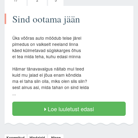
17
2
5
Sind ootama jään
Üks võõras auto möödub teise järel
pimedus on vaikselt neeland linna
käed külmetavad sügiskarges õhus
ei tea mida teha, kuhu edasi minna
Hämar tänavavalgus näitab mul teed
kuid mu jalad ei jõua enam kõndida
ma ei taha siin olla, miks olen siis siin?
sest ainus asi, mida tahan on sind leida
...
Loe luuletust edasi
Kopeeritud
Hindajaid
Hinne