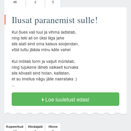
48
2
5
Ilusat paranemist sulle!
Kui õues vali tuul ja vihma ladistab,
ning teki all on üksi liiga jahe
siis alati sind oma kaisus soojendan,
võid tuttu jääda minu käte vahel
Kui möllab torm ja valjult müristab,
ning tujukene läheb vaikselt kurvaks
siis kõvasti sind hoian, kallistan,
et su imeilus nägu jälle naerataks :)
...
Loe luuletust edasi
Kopeeritud
Hindajaid
Hinne