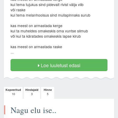
kui tema tujukus sind pidevalt rivist välja viib
või raske
kui tema melanhoolsus sind mullapinnaks surub
kas meest on armastada kerge
kui ta muheldes omakeskis oma vuntse silmub
või kui ta käratades omakeskis lapse kirub
kas meest on armastada raske
...
Loe luuletust edasi
Kopeeritud
Hindajaid
Hinne
10
3
5
Nagu elu ise..