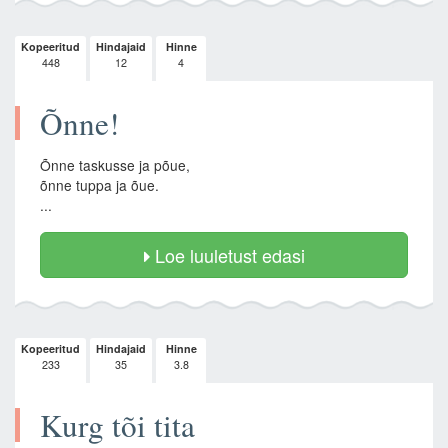
Kopeeritud
Hindajaid
Hinne
448
12
4
Õnne!
Õnne taskusse ja põue,
õnne tuppa ja õue.
...
Loe luuletust edasi
Kopeeritud
Hindajaid
Hinne
233
35
3.8
Kurg tõi tita