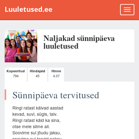
Luuletused.ee
Toggle
naviga
Naljakad sünnipäeva
luuletused
Kopeeritud
Hindajaid
Hinne
794
45
4.07
Sünnipäeva tervitused
Ringi ratast käivad aastad
kevad, suvi, sügis, talv.
Ringi ratast käid ka sina,
otse meie silme all.
Soovime sul jõudu jaksu,
soovime sul tervist paksu,