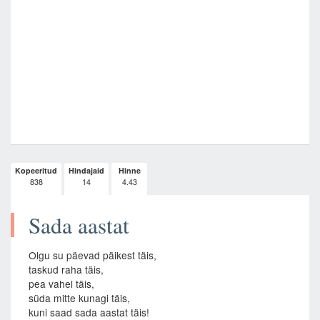
Kopeeritud
Hindajaid
Hinne
838
14
4.43
Sada aastat
Olgu su päevad päikest täis,
taskud raha täis,
pea vahel täis,
süda mitte kunagi täis,
kuni saad sada aastat täis!