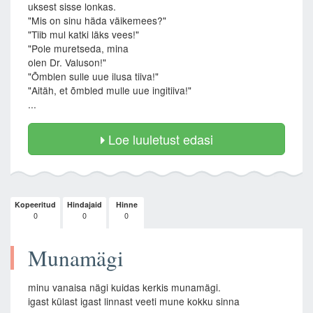
uksest sisse lonkas.
"Mis on sinu häda väikemees?"
"Tiib mul katki läks vees!"
"Pole muretseda, mina
olen Dr. Valuson!"
"Õmblen sulle uue ilusa tiiva!"
"Aitäh, et õmbled mulle uue ingitiiva!"
...
Loe luuletust edasi
Kopeeritud
Hindajaid
Hinne
0
0
0
Munamägi
minu vanaisa nägi kuidas kerkis munamägi.
igast külast igast linnast veeti mune kokku sinna