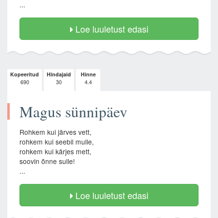
...
Loe luuletust edasi
Kopeeritud
Hindajaid
Hinne
690
30
4.4
Magus sünnipäev
Rohkem kui järves vett,
rohkem kui seebil mulle,
rohkem kui kärjes mett,
soovin õnne sulle!
...
Loe luuletust edasi