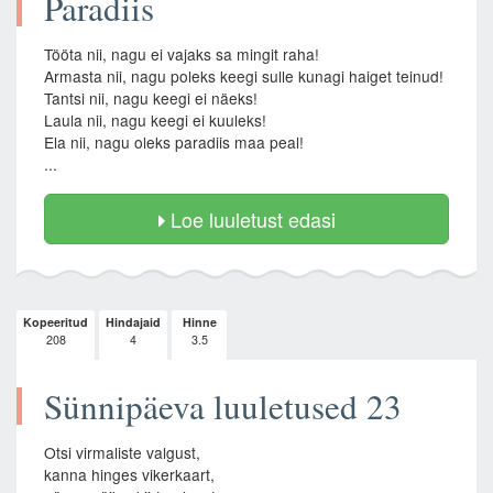
Paradiis
Tööta nii, nagu ei vajaks sa mingit raha!
Armasta nii, nagu poleks keegi sulle kunagi haiget teinud!
Tantsi nii, nagu keegi ei näeks!
Laula nii, nagu keegi ei kuuleks!
Ela nii, nagu oleks paradiis maa peal!
...
Loe luuletust edasi
Kopeeritud
Hindajaid
Hinne
208
4
3.5
Sünnipäeva luuletused 23
Otsi virmaliste valgust,
kanna hinges vikerkaart,