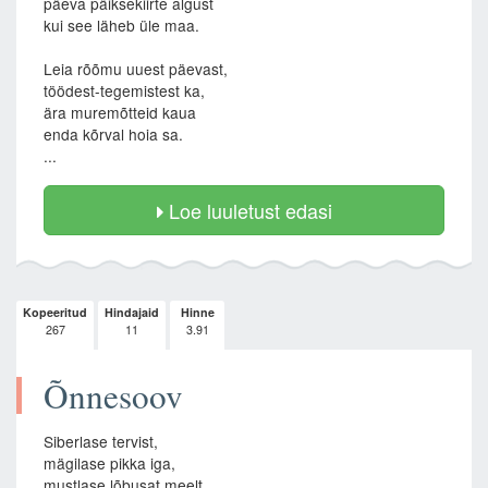
päeva päiksekiirte algust
kui see läheb üle maa.
Leia rõõmu uuest päevast,
töödest-tegemistest ka,
ära muremõtteid kaua
enda kõrval hoia sa.
...
Loe luuletust edasi
Kopeeritud
Hindajaid
Hinne
267
11
3.91
Õnnesoov
Siberlase tervist,
mägilase pikka iga,
mustlase lõbusat meelt