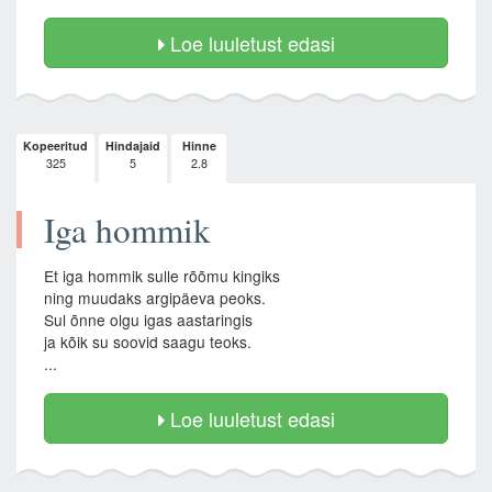
Loe luuletust edasi
Kopeeritud
Hindajaid
Hinne
325
5
2.8
Iga hommik
Et iga hommik sulle rõõmu kingiks
ning muudaks argipäeva peoks.
Sul õnne olgu igas aastaringis
ja kõik su soovid saagu teoks.
...
Loe luuletust edasi