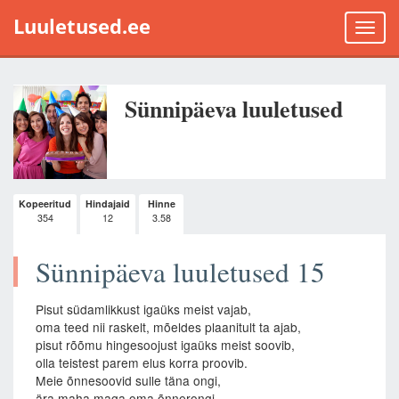
Luuletused.ee
Toggle
naviga
Sünnipäeva luuletused
Kopeeritud
Hindajaid
Hinne
354
12
3.58
Sünnipäeva luuletused 15
Pisut südamlikkust igaüks meist vajab,
oma teed nii raskelt, mõeldes plaanitult ta ajab,
pisut rõõmu hingesoojust igaüks meist soovib,
olla teistest parem elus korra proovib.
Meie õnnesoovid sulle täna ongi,
ära maha maga oma õnnerongi,