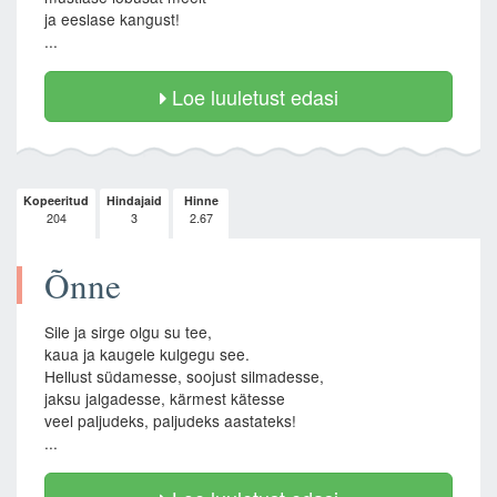
ja eeslase kangust!
...
Loe luuletust edasi
Kopeeritud
Hindajaid
Hinne
204
3
2.67
Õnne
Sile ja sirge olgu su tee,
kaua ja kaugele kulgegu see.
Hellust südamesse, soojust silmadesse,
jaksu jalgadesse, kärmest kätesse
veel paljudeks, paljudeks aastateks!
...