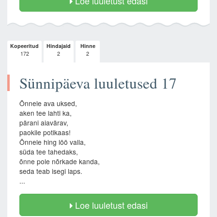
Loe luuletust edasi
Kopeeritud
Hindajaid
Hinne
172
2
2
Sünnipäeva luuletused 17
Õnnele ava uksed,
aken tee lahti ka,
pärani aiavärav,
paokile potikaas!
Õnnele hing löö valla,
süda tee tahedaks,
õnne pole nõrkade kanda,
seda teab isegi laps.
...
Loe luuletust edasi