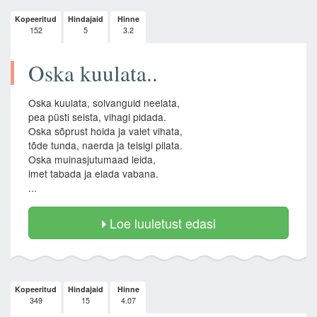
Kopeeritud
Hindajaid
Hinne
152
5
3.2
Oska kuulata..
Oska kuulata, solvanguid neelata,
pea püsti seista, vihagi pidada.
Oska sõprust hoida ja valet vihata,
tõde tunda, naerda ja teisigi pilata.
Oska muinasjutumaad leida,
imet tabada ja elada vabana.
...
Loe luuletust edasi
Kopeeritud
Hindajaid
Hinne
349
15
4.07