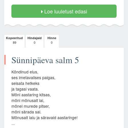
Loe luuletust edasi
Kopeeritud
Hindajaid
Hinne
89
0
0
Sünnipäeva salm 5
Kõndinud elus,
ses imetavalises paigas,
seisata hetkeks
ja tagasi vaata.
Mõni aastaring kitsas,
mõni mõnusalt lai,
mõnel murede pitser,
mõni särada sai.
Mõnusalt laiu ja säravaid aastaringe!
...