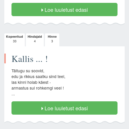
Loe luuletust edasi
Kopeeritud
Hindajaid
Hinne
33
4
3
Kallis ... !
Täitugu su soovid,
edu ja rikkus saatku sind teel,
las kinni hoiab käest -
armastus sul rohkemgi veel !
...
Loe luuletust edasi