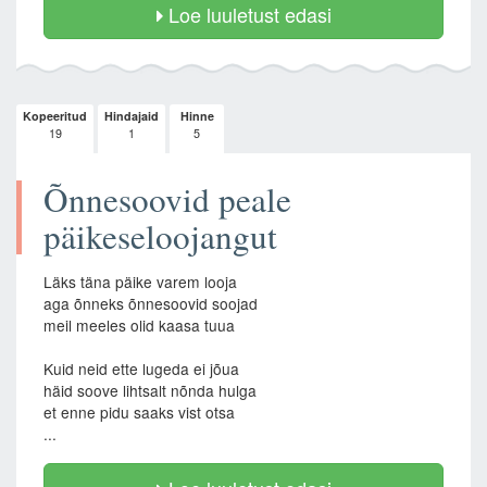
Loe luuletust edasi
Kopeeritud
Hindajaid
Hinne
19
1
5
Õnnesoovid peale
päikeseloojangut
Läks täna päike varem looja
aga õnneks õnnesoovid soojad
meil meeles olid kaasa tuua
Kuid neid ette lugeda ei jõua
häid soove lihtsalt nõnda hulga
et enne pidu saaks vist otsa
...