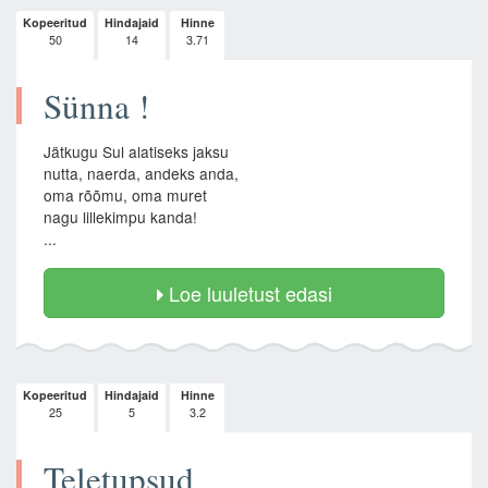
Kopeeritud
Hindajaid
Hinne
50
14
3.71
Sünna !
Jätkugu Sul alatiseks jaksu
nutta, naerda, andeks anda,
oma rõõmu, oma muret
nagu lillekimpu kanda!
...
Loe luuletust edasi
Kopeeritud
Hindajaid
Hinne
25
5
3.2
Teletupsud