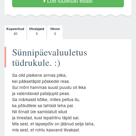
Loe luuletust edasi
Kopeeritud
Hindajaid
Hinne
20
5
3
Sünnipäevaluuletus
tüdrukule. :)
Sa olid pisikene armas plika,
kel päiksetäpid põskedel reas.
Sul mõni hammas suust puudu oli ikka
ja valendavad patsijupid peas.
Sa märkasid kõike, milles peitus ilu,
ka põllulillele sa tahtsid teha pai.
Nii õrnalt üle samblatuti silud
ja imestad, kust lepatriinu täpid sai.
Mis sest, et lapsepõlv on jäänud selja taha,
mis sest, et rohtu kasvand liivakast.
...