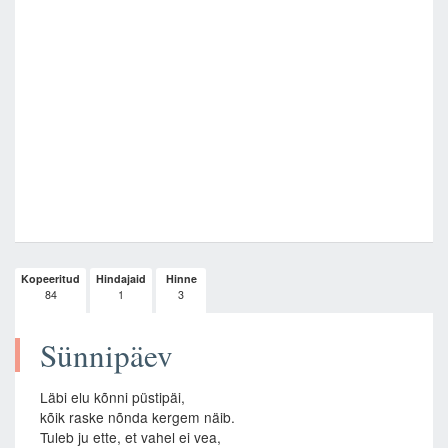
Kopeeritud
Hindajaid
Hinne
84
1
3
Sünnipäev
Läbi elu kõnni püstipäi,
kõik raske nõnda kergem näib.
Tuleb ju ette, et vahel ei vea,