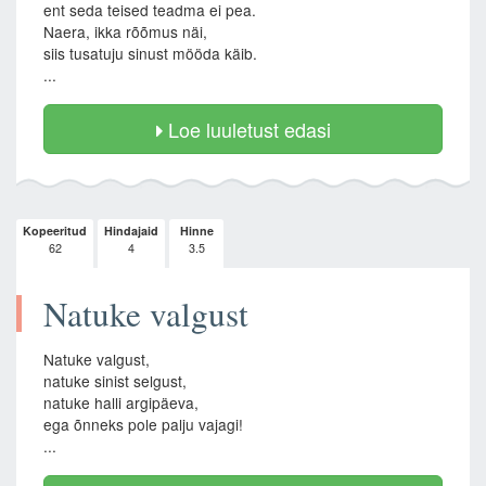
ent seda teised teadma ei pea.
Naera, ikka rõõmus näi,
siis tusatuju sinust mööda käib.
...
Loe luuletust edasi
Kopeeritud
Hindajaid
Hinne
62
4
3.5
Natuke valgust
Natuke valgust,
natuke sinist selgust,
natuke halli argipäeva,
ega õnneks pole palju vajagi!
...