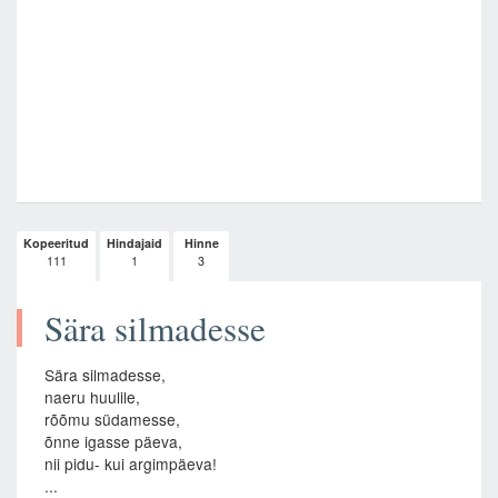
Kopeeritud
Hindajaid
Hinne
111
1
3
Sära silmadesse
Sära silmadesse,
naeru huulile,
rõõmu südamesse,
õnne igasse päeva,
nii pidu- kui argimpäeva!
...