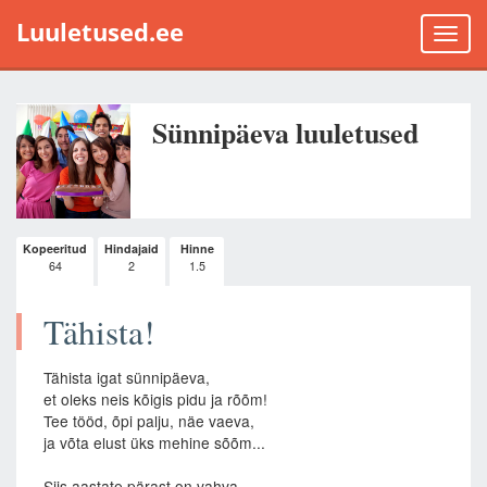
Luuletused.ee
Toggle
naviga
Sünnipäeva luuletused
Kopeeritud
Hindajaid
Hinne
64
2
1.5
Tähista!
Tähista igat sünnipäeva,
et oleks neis kõigis pidu ja rõõm!
Tee tööd, õpi palju, näe vaeva,
ja võta elust üks mehine sõõm...
Siis aastate pärast on vahva