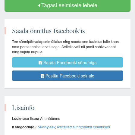
Tagasi eelmisele lehele
Saada õnnitlus Facebook'is
Tee sünnipäevalapsele üllatus ning saada see luuletus talle koos
oma personaalse tervitusega. Selleks vali alt poolt sobiv variant
ning vajuta nupule.
Saada Facebooki sõnumiga
Postita Facebooki seinale
Lisainfo
Luuletuse lisas:
Anonüümne
Kategooria(d):
Sünnipäev
,
Naljakad sünnipäeva luuletused