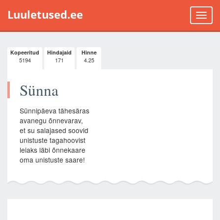
Luuletused.ee
Toggle
naviga
Kopeeritud
Hindajaid
Hinne
5194
171
4.25
Sünna
Sünnipäeva tähesäras
avanegu õnnevarav,
et su salajased soovid
unistuste tagahoovist
leiaks läbi õnnekaare
oma unistuste saare!